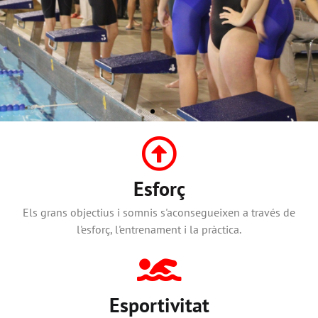
Club Natació
Esforç
Vallirana
Els grans objectius i somnis s'aconsegueixen a través de
l'esforç, l'entrenament i la pràctica.
Som història. Som equip. Som futur
Esportivitat