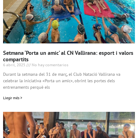
Setmana ‘Porta un amic’ al CN Vallirana: esport i valors
compartits
6 abril, 2025
No hay comentarios
Durant la setmana del 31 de març, el Club Natació Vallirana va
celebrar la iniciativa «Porta un amic», obrint les portes dels
entrenaments perquè els
Llegir més >