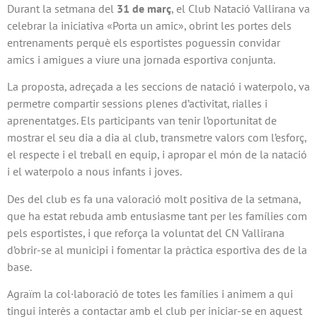
Durant la setmana del
31 de març
, el Club Natació Vallirana va
celebrar la iniciativa «Porta un amic», obrint les portes dels
entrenaments perquè els esportistes poguessin convidar
amics i amigues a viure una jornada esportiva conjunta.
La proposta, adreçada a les seccions de natació i waterpolo, va
permetre compartir sessions plenes d’activitat, rialles i
aprenentatges. Els participants van tenir l’oportunitat de
mostrar el seu dia a dia al club, transmetre valors com l’esforç,
el respecte i el treball en equip, i apropar el món de la natació
i el waterpolo a nous infants i joves.
Des del club es fa una valoració molt positiva de la setmana,
que ha estat rebuda amb entusiasme tant per les famílies com
pels esportistes, i que reforça la voluntat del CN Vallirana
d’obrir-se al municipi i fomentar la pràctica esportiva des de la
base.
Agraïm la col·laboració de totes les famílies i animem a qui
tingui interès a contactar amb el club per iniciar-se en aquest