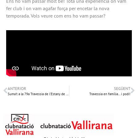
Ens ho vam passar molt bé! Tota una experiència on vam
fer club i on vam agafar força per encetar la nova
temporada. Vols veure com ens ho vam passar?
ANTERIOR
SEGÜENT
Suma’t a la 79a Travessia de l’Estany de Banyoles!
Travessia en família… i podi!