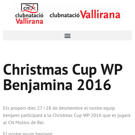
Christmas Cup WP
Benjamina 2016
Els propers dies 27 i 28 de desmembre el nostre equip
benjamí participarà a la Christmas Cup WP 2016 que es jugarà
al CN Molins de Rei.
El nostre equip benjami: