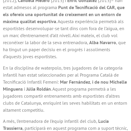
(2012),
Candela Melero
(2013) i
Enric González
(2013)– han
estat admesos al programa
Punt de Tecnificació del CAR, que
els ofereix una oportunitat de creixement en un entorn de
màxima qualitat esportiva
. Aquesta experiència permetrà als
esportistes desenvolupar-se tant dins com fora de l’aigua, en
un marc d’entrenament d’alt nivell. Així mateix, el club vol
reconèixer la labor de la seva entrenadora,
Alba Navarro
, que
ha tingut un paper decisiu en el progrés i assoliments
d’aquests joves esportistes.
En la disciplina de waterpolo, tres jugadores de la categoria
infantil han estat seleccionades per al Programa Català de
Tecnificació Infantil Femení:
Mar Fernández
,
i de nou Michelle
Minguens
i
Júlia Roldán
. Aquest programa permetrà a les
jugadores compartir entrenaments amb esportistes d’altres
clubs de Catalunya, enriquint les seves habilitats en un entorn
altament competitiu.
A més, l’entrenadora de l’equip infantil del club,
Lucia
Trassierra
, participarà en aquest programa com a suport tècnic,