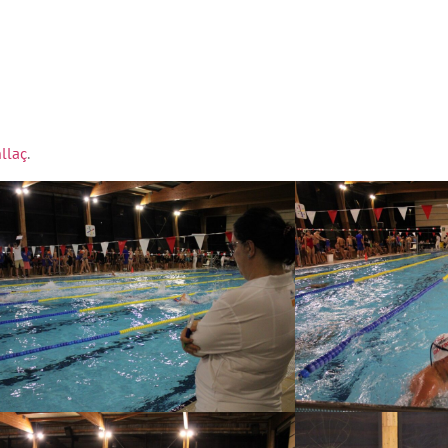
llaç
.