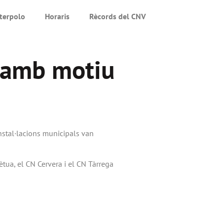
terpolo
Horaris
Rècords del CNV
s amb motiu
instal·lacions municipals van
ètua, el CN Cervera i el CN Tàrrega