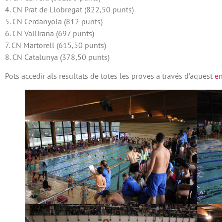
4. CN Prat de Llobregat (822,50 punts)
5. CN Cerdanyola (812 punts)
6. CN Vallirana (697 punts)
7. CN Martorell (615,50 punts)
8. CN Catalunya (378,50 punts)
Pots accedir als resultats de totes les proves a través d’aquest
en