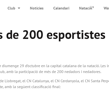
Club
Notícies
Calendari
NataciÃ³
Wa
és de 200 esportiste
tir diumenge 29 d’octubre en la capital catalana de la natació. Les 
 club, amb la participació de més de 200 nedadors i nedadores.
t de Llobregat, el CN Catalunya, el CN Cerdanyola, el CN Santa Perp
e, amb la següent classificació final: