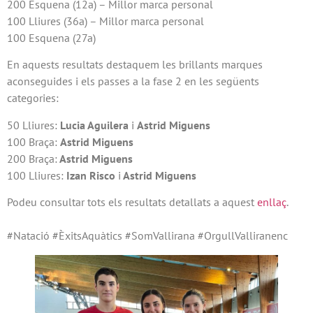
200 Esquena (12a) – Millor marca personal
100 Lliures (36a) – Millor marca personal
100 Esquena (27a)
En aquests resultats destaquem les brillants marques
aconseguides i els passes a la fase 2 en les següents
categories:
50 Lliures:
Lucia Aguilera
i
Astrid Miguens
100 Braça:
Astrid Miguens
200 Braça:
Astrid Miguens
100 Lliures:
Izan Risco
i
Astrid Miguens
Podeu consultar tots els resultats detallats a aquest
enllaç
.
#Natació #ÈxitsAquàtics #SomVallirana #OrgullValliranenc