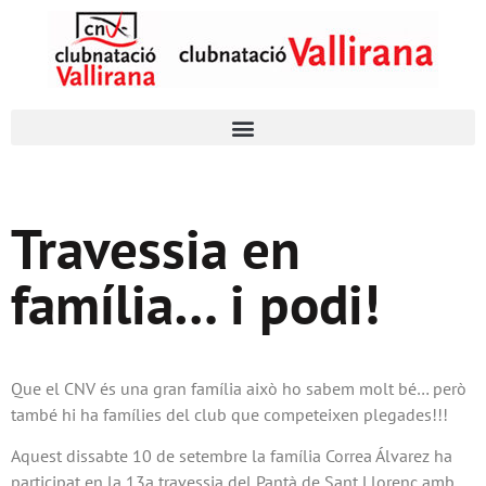
Travessia en
família… i podi!
Que el CNV és una gran família això ho sabem molt bé… però
també hi ha famílies del club que competeixen plegades!!!
Aquest dissabte 10 de setembre la família Correa Álvarez ha
participat en la 13a travessia del Pantà de Sant Llorenç amb