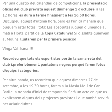
Per una qüestió del calendari de competicions, l
a presentació
oficial del club prevista aquest diumenge 1 d’octubre
, a les
12 hores,
es durà a terme finalment a les 16.30 hores
.
Disculpeu aquest d’última hora, però és l’única manera que
puguem estar totes i tots: Les absolutes juguen diumenge al
matí a Horta, partit de la
Copa Catalunya
! Si dissabte guanyem
al Molins,
lluitarem per la primera posició
!
Vinga Vallirana!!!!
Recordeu que tots els esportistes portin la samarreta del
club i,preferiblement, pantalons negres perquè farem fotos
d’equips i categories.
Per altra banda, us recordem que aquest dimecres 27 de
setembre, a les 19.30 hores, farem a la Masia Molí de Can
Batlle la trobada d’inici de temporada. Serà un acte en què us
explicarem alguns dels projectes previstos i que també servirà
per aclarir dubtes.