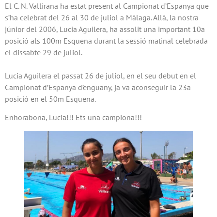
El C. N. Vallirana ha estat present al Campionat d’Espanya que
s’ha celebrat del 26 al 30 de juliol a Màlaga. Allà, la nostra
júnior del 2006, Lucia Aguilera, ha assolit una important 10a
posició als 100m Esquena durant la sessió matinal celebrada
el dissabte 29 de juliol.
Lucia Aguilera el passat 26 de juliol, en el seu debut en el
Campionat d’Espanya d’enguany, ja va aconseguir la 23a
posició en el 50m Esquena.
Enhorabona, Lucia!!! Ets una campiona!!!