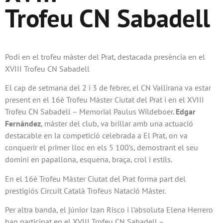
Trofeu CN Sabadell
Podi en el trofeu màster del Prat, destacada presència en el
XVIII Trofeu CN Sabadell
El cap de setmana del 2 i 3 de febrer, el CN Vallirana va estar
present en el 16è Trofeu Màster Ciutat del Prat i en el XVIII
Trofeu CN Sabadell – Memorial Paulus Wildeboer.
Edgar
Fernández
, màster del club, va brillar amb una actuació
destacable en la competició celebrada a El Prat, on va
conquerir el primer lloc en els 5 100’s, demostrant el seu
domini en papallona, esquena, braça, crol i estils.
En el 16è Trofeu Màster Ciutat del Prat forma part del
prestigiós Circuit Català Trofeus Natació Màster.
Per altra banda, el júnior Izan Risco i l’absoluta Elena Herrero
han participat en el XVIII Trofeu CN Sabadell –