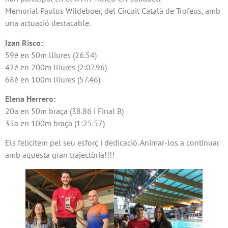
Memorial Paulus Wildeboer, del Circuit Català de Trofeus, amb
una actuació destacable.
Izan Risco:
59è en 50m lliures (26.54)
42è en 200m lliures (2:07.96)
68è en 100m lliures (57.46)
Elena Herrero:
20a en 50m braça (38.86 i Final B)
35a en 100m braça (1:25.57)
Els felicitem pel seu esforç i dedicació. Animar-los a continuar
amb aquesta gran trajectòria!!!!