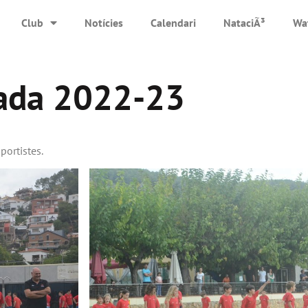
Club
Notícies
Calendari
NataciÃ³
Wa
rada 2022-23
portistes.