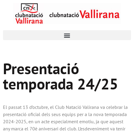
Presentació
temporada 24/25
El passat 13 d’octubre, el Club Natació Valirana va celebrar la
presentació oficial dels seus equips per a la nova temporada
2024-2025, en un acte especialment emotiu, ja que aquest
any marca el 70è aniversari del club. L’esdeveniment va tenir