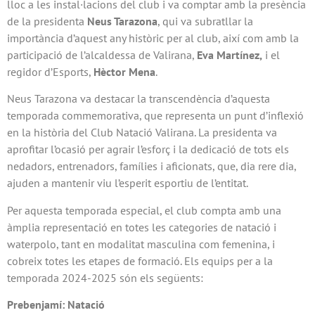
lloc a les instal·lacions del club i va comptar amb la presència
de la presidenta
Neus Tarazona
, qui va subratllar la
importància d’aquest any històric per al club, així com amb la
participació de l’alcaldessa de Valirana,
Eva Martínez,
i el
regidor d’Esports,
Hèctor Mena
.
Neus Tarazona va destacar la transcendència d’aquesta
temporada commemorativa, que representa un punt d’inflexió
en la història del Club Natació Valirana. La presidenta va
aprofitar l’ocasió per agrair l’esforç i la dedicació de tots els
nedadors, entrenadors, famílies i aficionats, que, dia rere dia,
ajuden a mantenir viu l’esperit esportiu de l’entitat.
Per aquesta temporada especial, el club compta amb una
àmplia representació en totes les categories de natació i
waterpolo, tant en modalitat masculina com femenina, i
cobreix totes les etapes de formació. Els equips per a la
temporada 2024-2025 són els següents:
Prebenjamí: Natació