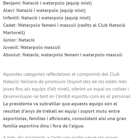
Benjamí: Natació i waterpolo (equip mixt)
Aleví: Natació i waterpolo (equip mixt)
Infantil: Natació i waterpolo (equip mixt)
Cadet: Waterpolo femení i masculí (cedits al Club Natació
Martorell)
Júnior: Natació
Juvenil: Waterpolo masculí
Absolut: Natació, waterpolo femení i waterpolo masculí
Aquestes categories reflecteixen el compromís del Club
Natació Valirana de promoure l’esport des de les edats més
joves fins als equips d’alt nivell, oferint un espai on créixer i
desenvolupar-se tant en l’àmbit esportiu com en el personal.
La presidenta va subratllar que aquests equips són el
resultat d’anys de treball en equip i suport mutu entre
esportistes, famílies i aficionats, consolidant així una gran
família esportiva dins i fora de l’aigua.
A més, els assistents a l’acte van poder veure les noves