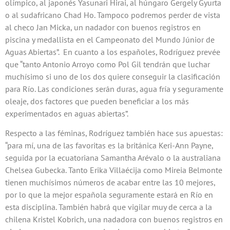
olímpico, al japonés Yasunari Hirai, al húngaro Gergely Gyurta
o al sudafricano Chad Ho. Tampoco podremos perder de vista
al checo Jan Micka, un nadador con buenos registros en
piscina y medallista en el Campeonato del Mundo Júnior de
Aguas Abiertas”. En cuanto a los españoles, Rodríguez prevée
que “tanto Antonio Arroyo como Pol Gil tendrán que luchar
muchísimo si uno de los dos quiere conseguir la clasificación
para Río. Las condiciones serán duras, agua fría y seguramente
oleaje, dos factores que pueden beneficiar a los más
experimentados en aguas abiertas”.
Respecto a las féminas, Rodríguez también hace sus apuestas:
“para mí, una de las favoritas es la británica Keri-Ann Payne,
seguida por la ecuatoriana Samantha Arévalo o la australiana
Chelsea Gubecka. Tanto Erika Villaécija como Mireia Belmonte
tienen muchísimos números de acabar entre las 10 mejores,
por lo que la mejor española seguramente estará en Río en
esta disciplina. También habrá que vigilar muy de cerca a la
chilena Kristel Kobrich, una nadadora con buenos registros en