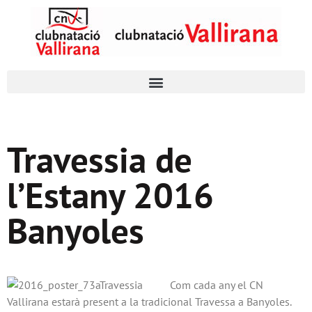
Travessia de
l’Estany 2016
Banyoles
Com cada any el CN
Vallirana estarà present a la tradicional Travessa a Banyoles.