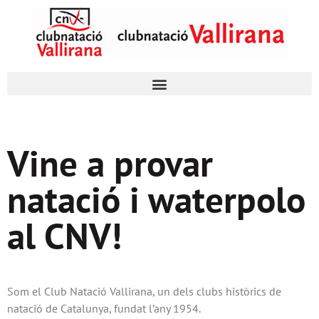
Vine a provar
natació i waterpolo
al CNV!
Som el Club Natació Vallirana, un dels clubs històrics de
natació de Catalunya, fundat l’any 1954.