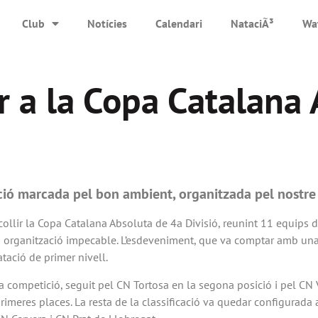
Club
Notícies
Calendari
NataciÃ³
Wa
er a la Copa Catalana
ció marcada pel bon ambient, organitzada pel nostre 
acollir la Copa Catalana Absoluta de 4a Divisió, reunint 11 equips 
organització impecable. L’esdeveniment, que va comptar amb una g
tació de primer nivell.
a competició, seguit pel CN Tortosa en la segona posició i pel CN 
 primeres places. La resta de la classificació va quedar configurad