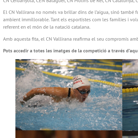
CN Cerdanyola, CEN Balaguer, CN Molins de Rei, CN Catalunya, CN
El CN Vallirana no només va brillar dins de l’aigua, sinó també 
ambient immillorable. Tant els esportistes com les famílies i vol
referent en el món de la natació catalana.
Amb aquesta fita, el CN Vallirana reafirma el seu compromís amb l
Pots accedir a totes les imatges de la competició a través d’aq