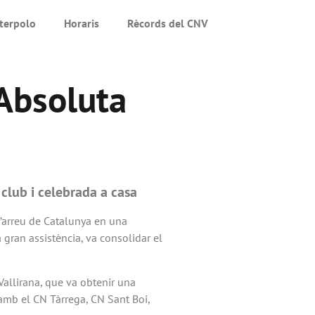
terpolo
Horaris
Rècords del CNV
 Absoluta
club i celebrada a casa
d’arreu de Catalunya en una
ran assistència, va consolidar el
Vallirana, que va obtenir una
a amb el CN Tàrrega, CN Sant Boi,