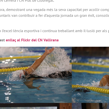
 Cervera i CN Prat de Llobregat.
fora, demostrant una vegada més la seva capacitat per acollir compe
untaris van contribuir a fer d’aquesta jornada un gran èxit, consol
’excel·lència esportiva i continua treballant amb il·lusió per als 
uest
enllaç al Flickr del CN Vallirana