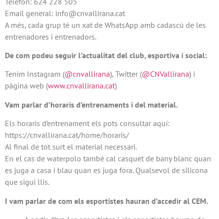
Telèfon: 624 228 505
Email general: info@cnvallirana.cat
A més, cada grup té un xat de WhatsApp amb cadascú de les
entrenadores i entrenadors.
De com podeu seguir l’actualitat del club, esportiva i social:
Tenim Instagram (
@cnvallirana
), Twitter (
@CNVallirana
) i
pàgina web (
www.cnvallirana.cat
)
Vam parlar d’horaris d’entrenaments i del material.
Els horaris d’entrenament els pots consultar aquí:
https://cnvallirana.cat/home/horaris/
Al final de tot surt el material necessari.
En el cas de waterpolo també cal casquet de bany blanc quan
es juga a casa i blau quan es juga fora. Qualsevol de silicona
que sigui llis.
I vam parlar de com els esportistes hauran d’accedir al CEM.