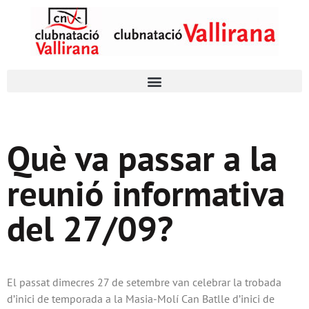
Què va passar a la
reunió informativa
del 27/09?
El passat dimecres 27 de setembre van celebrar la trobada
d’inici de temporada a la Masia-Molí Can Batlle d’inici de