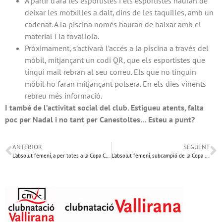
A partir d’ara les esportistes i els esportistes hauran de
deixar les motxilles a dalt, dins de les taquilles, amb un
cadenat. A la piscina només hauran de baixar amb el
material i la tovallola.
Pròximament, s’activarà l’accés a la piscina a través del
mòbil, mitjançant un codi QR, que els esportistes que
tingui mail rebran al seu correu. Els que no tinguin
mòbil ho faran mitjançant polsera. En els dies vinents
rebreu més informació.
I també de l’activitat social del club. Estigueu atents, falta
poc per Nadal i no tant per Canestoltes… Esteu a punt?
ANTERIOR
SEGÜENT
L’absolut femení, a per totes a la Copa Catalunya
L’absolut femení, subcampió de la Copa Catalunya