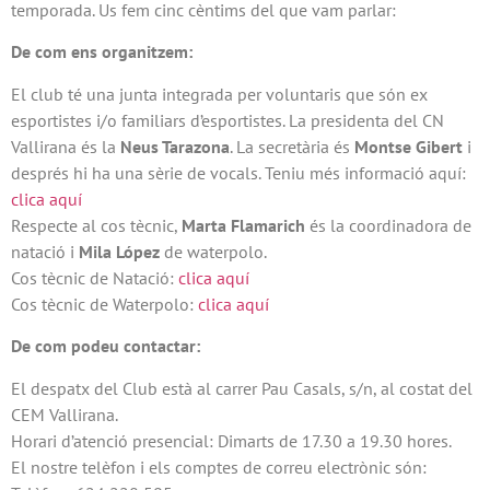
temporada. Us fem cinc cèntims del que vam parlar:
De com ens organitzem:
El club té una junta integrada per voluntaris que són ex
esportistes i/o familiars d’esportistes. La presidenta del CN
Vallirana és la
Neus Tarazona
. La secretària és
Montse Gibert
i
després hi ha una sèrie de vocals. Teniu més informació aquí:
clica aquí
Respecte al cos tècnic,
Marta Flamarich
és la coordinadora de
natació i
Mila López
de waterpolo.
Cos tècnic de Natació:
clica aquí
Cos tècnic de Waterpolo:
clica aquí
De com podeu contactar:
El despatx del Club està al carrer Pau Casals, s/n, al costat del
CEM Vallirana.
Horari d’atenció presencial: Dimarts de 17.30 a 19.30 hores.
El nostre telèfon i els comptes de correu electrònic són: