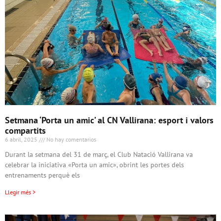
Setmana ‘Porta un amic’ al CN Vallirana: esport i valors
compartits
6 abril, 2025
No hay comentarios
Durant la setmana del 31 de març, el Club Natació Vallirana va
celebrar la iniciativa «Porta un amic», obrint les portes dels
entrenaments perquè els
Llegir més >