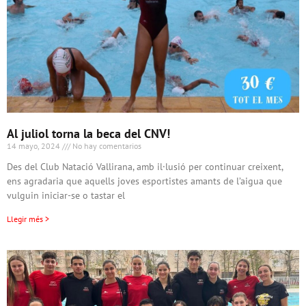
Al juliol torna la beca del CNV!
14 mayo, 2024
No hay comentarios
Des del Club Natació Vallirana, amb il·lusió per continuar creixent,
ens agradaria que aquells joves esportistes amants de l’aigua que
vulguin iniciar-se o tastar el
Llegir més >