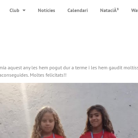
Club
Notícies
Calendari
NataciÃ³
Wa
ia aquest any les hem pogut dur a terme i les hem gaudit moltíssim
 aconseguides. Moltes felicitats!!