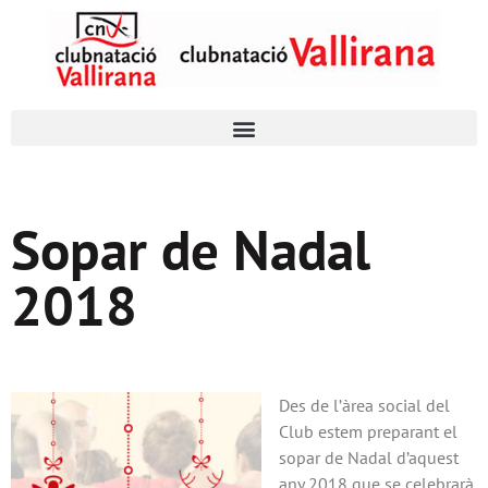
Sopar de Nadal
2018
Des de l’àrea social del
Club estem preparant el
sopar de Nadal d’aquest
any 2018 que se celebrarà