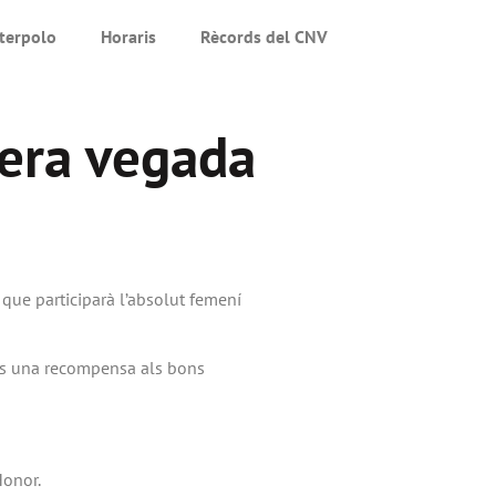
terpolo
Horaris
Rècords del CNV
mera vegada
que participarà l’absolut femení
 és una recompensa als bons
Honor.