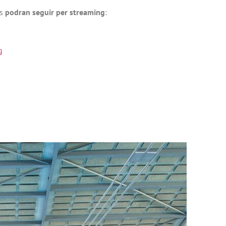
es
podran seguir per streaming
:
g
E