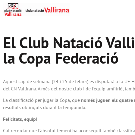
El Club Natació Val
la Copa Federació
Aquest cap de setmana (24 i 25 de febrer) es disputarà a la UE 
del CN Vallirana. A més del nostre club i de l’equip amfitrió, ta
La classificació per jugar la Copa, que
només juguen els quatre m
resultats obtinguts durant la temporada.
Felicitats, equip!
Cal recordar que l’absolut femení ha aconseguit també classificar