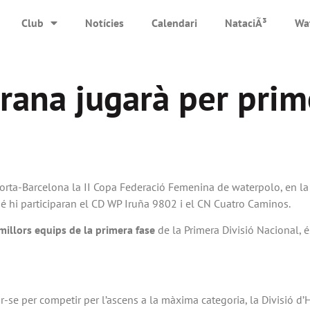
Club
Notícies
Calendari
NataciÃ³
Wa
lirana jugarà per pri
Horta-Barcelona la II Copa Federació Femenina de waterpolo, en la 
mbé hi participaran el CD WP Iruña 9802 i el CN Cuatro Caminos.
illors equips de la primera fase
de la Primera Divisió Nacional,
-se per competir per l’ascens a la màxima categoria, la Divisió d’