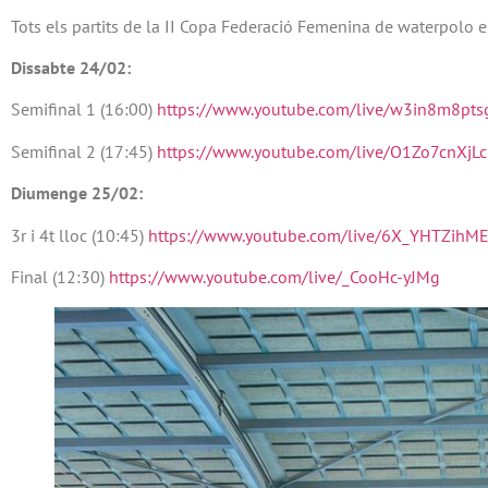
Tots els partits de la II Copa Federació Femenina de waterpolo 
Dissabte 24/02:
Semifinal 1 (16:00)
https://www.youtube.com/live/w3in8m8pts
Semifinal 2 (17:45)
https://www.youtube.com/live/O1Zo7cnXjLc
Diumenge 25/02:
3r i 4t lloc (10:45)
https://www.youtube.com/live/6X_YHTZihM
Final (12:30)
https://www.youtube.com/live/_CooHc-yJMg